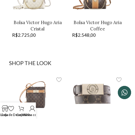
Bolsa Victor Hugo Aria
Bolsa Victor Hugo Aria
Cristal
Coffee
R$
2.725,00
R$
2.548,00
SHOP THE LOOK
Lista de Desejos
Loja
Carrinho
Minha conta
Bolsa Victor Hugo Alba
Cinto Victor Hugo
Belmont média coffee
Belmont 100