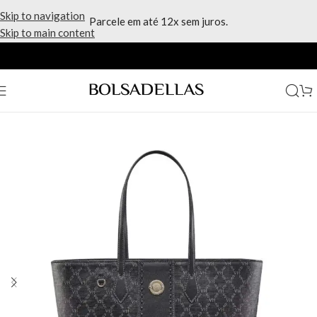
Skip to navigation
Parcele em até 12x sem juros.
Skip to main content
Início
/
Marcas
/
Victor Hugo