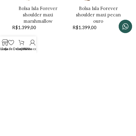
Bolsa Isla Forever
Bolsa Isla Forever
shoulder maxi
shoulder maxi pecan
marshmallow
ouro
R$
1.399,00
R$
1.399,00
Lista de Desejos
Loja
Carrinho
Minha conta
SHOP THE LOOK
Bolsa Isla Forever
Bolsa Isla Dayse
shoulder marshmallow
crossbody pinhão
R$
1.399,00
estonado