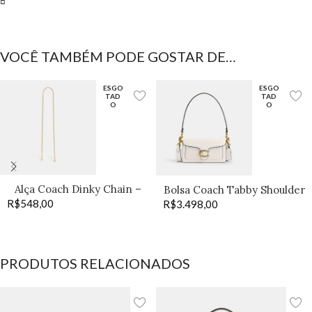
▫️
VOCÊ TAMBÉM PODE GOSTAR DE…
ESGO
ESGO
TAD
TAD
O
O
Alça Coach Dinky Chain –
Bolsa Coach Tabby Shoulder
R$
548,00
Old Brass
R$
3.498,00
20 off
PRODUTOS RELACIONADOS