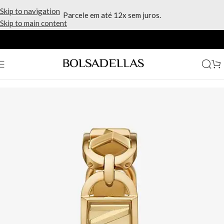
Skip to navigation
Parcele em até 12x sem juros.
Skip to main content
Início
/
Marcas
/
Michael Kors