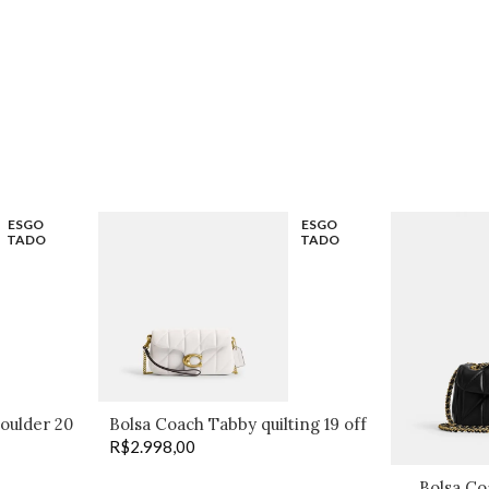
ESGO
ESGO
TADO
TADO
oulder 20
Bolsa Coach Tabby quilting 19 off
R$
2.998,00
Bolsa Co