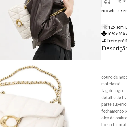
Não sei meu CE
12x sem j
10% off à 
Frete grát
Descriçã
couro de nap
matelassê
tag de logo
detalhe de fi
parte superio
fechamento p
alça de ombro
bolso fronta