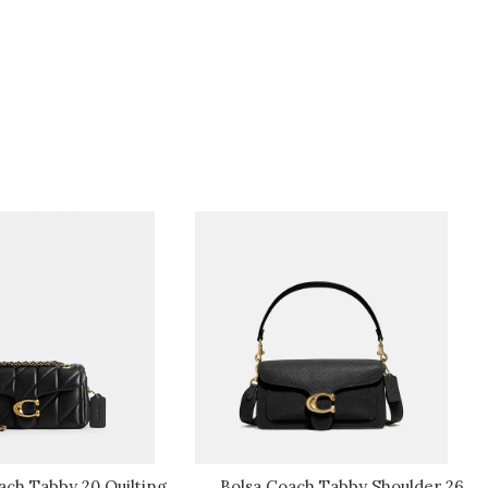
ach Tabby 20 Quilting
Bolsa Coach Tabby Shoulder 26