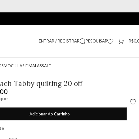
ENTRAR / REGISTRAR
PESQUISAR
R$
0,
OS
MOCHILAS E MALAS
SALE
ach Tabby quilting 20 off
,00
oque
Adicionar Ao Carrinho
ete