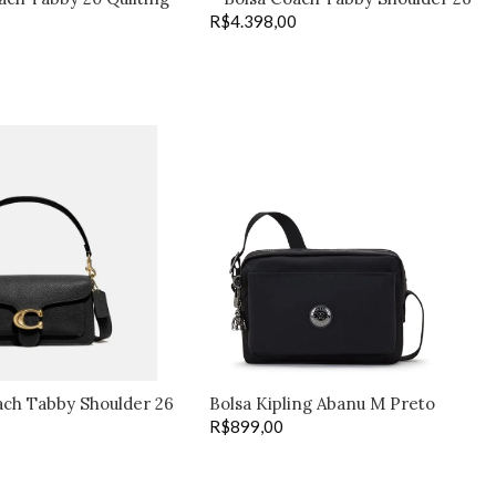
black –
R$
4.398,00
preta
ach Tabby Shoulder 26
Bolsa Kipling Abanu M Preto
preta
R$
899,00