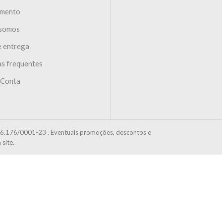
imento
somos
e entrega
s frequentes
 Conta
6.176/0001-23 . Eventuais promoções, descontos e
site.