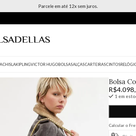
Parcele em até 12x sem juros.
ACH
ISLA
KIPLING
VICTOR HUGO
BOLSAS
ALÇAS
CARTEIRAS
CINTOS
RELÓGI
Bolsa Co
R$
4.098
1 em est
Calcular o Fr