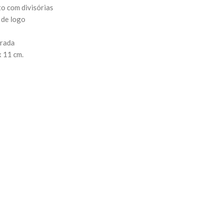
o com divisórias
 de logo
urada
x 11 cm.