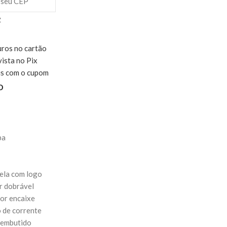
P
uros no cartão
vista no Pix
is com o cupom
o
pa
vela com logo
r dobrável
or encaixe
 de corrente
l embutido