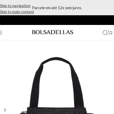
Skip to navigation
Parcele em até 12x sem juros.
Skip to main content
Início
/
Marcas
/
Kipling