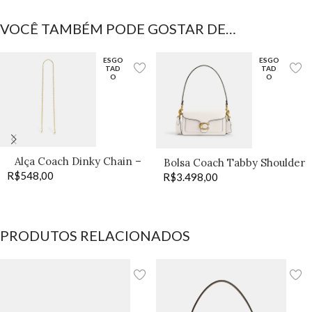
VOCÊ TAMBÉM PODE GOSTAR DE…
ESGO
ESGO
TAD
TAD
O
O
Alça Coach Dinky Chain –
Bolsa Coach Tabby Shoulder
R$
548,00
Old Brass
R$
3.498,00
20 off
PRODUTOS RELACIONADOS