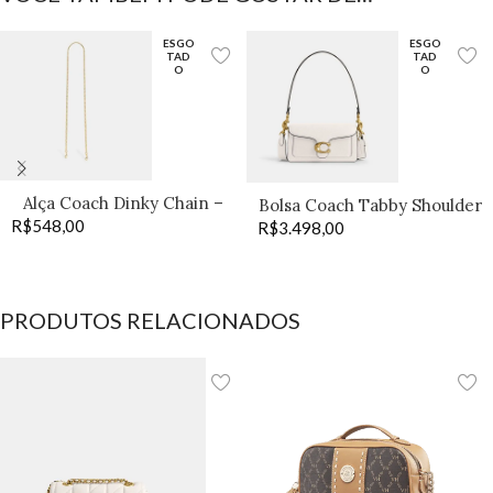
ESGO
ESGO
TAD
TAD
O
O
Alça Coach Dinky Chain –
Bolsa Coach Tabby Shoulder
R$
548,00
Old Brass
R$
3.498,00
20 off
PRODUTOS RELACIONADOS