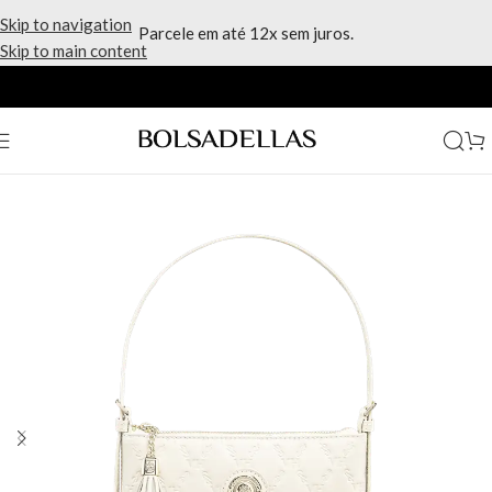
Skip to navigation
Parcele em até 12x sem juros.
Skip to main content
Início
/
Marcas
/
Victor Hugo