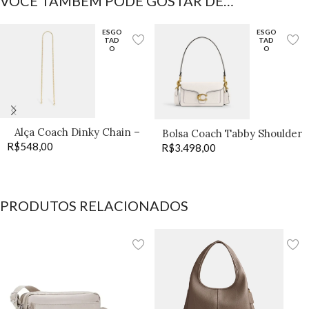
VOCÊ TAMBÉM PODE GOSTAR DE…
ESGO
ESGO
TAD
TAD
O
O
Alça Coach Dinky Chain –
Bolsa Coach Tabby Shoulder
R$
548,00
Old Brass
R$
3.498,00
20 off
PRODUTOS RELACIONADOS