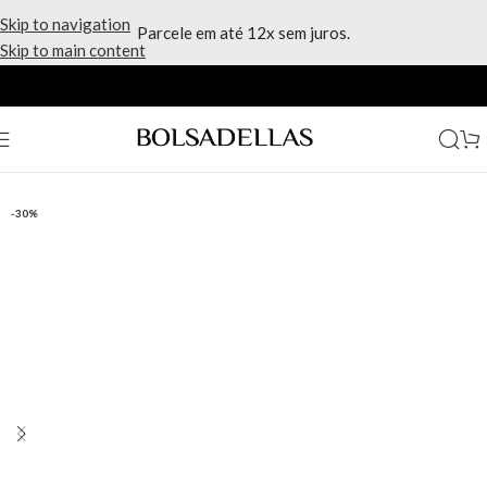
Skip to navigation
Parcele em até 12x sem juros.
Skip to main content
Início
/
Marcas
/
Kipling
-30%