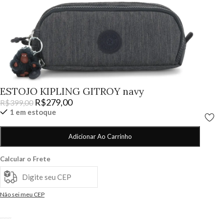
ESTOJO KIPLING GITROY navy
R$
279,00
R$
399,00
1 em estoque
Adicionar Ao Carrinho
Calcular o Frete
Não sei meu CEP