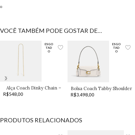
▫️
VOCÊ TAMBÉM PODE GOSTAR DE…
ESGO
ESGO
TAD
TAD
O
O
Alça Coach Dinky Chain –
Bolsa Coach Tabby Shoulder
R$
548,00
Old Brass
R$
3.498,00
20 off
PRODUTOS RELACIONADOS