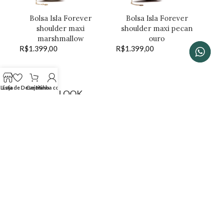
Bolsa Isla Forever
Bolsa Isla Forever
shoulder maxi
shoulder maxi pecan
marshmallow
ouro
R$
1.399,00
R$
1.399,00
Lista de Desejos
Loja
Carrinho
Minha conta
SHOP THE LOOK
Bolsa Isla Forever
Bolsa Isla Dayse
shoulder marshmallow
crossbody pinhão
R$
1.399,00
estonado