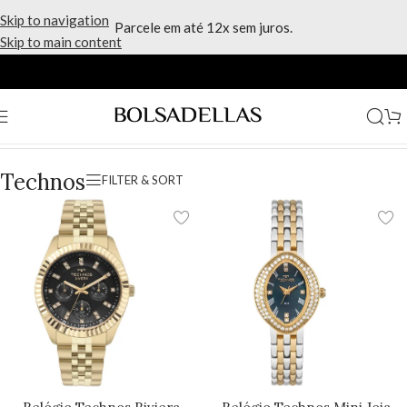
Skip to navigation
Parcele em até 12x sem juros.
Skip to main content
Início
/
Relógios
/
Technos
/
Página 3
Technos
FILTER & SORT