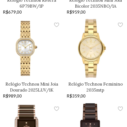
Relógio Technos Riviera
Relógio Technos Mini Joia
6P79BW/1P
Bicolor 2035NBO/1A
R$
679,00
R$
959,00
Relógio Technos Mini Joia
Relógio Technos Feminino
Dourado 2025LUV/1K
2035mtp
R$
989,00
R$
359,00