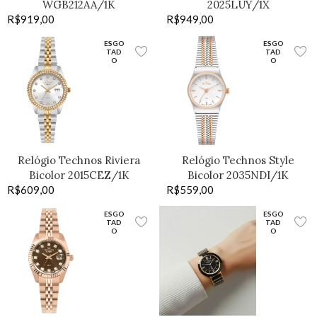
WGB212AA/1K
2025LUY/1X
R$
919,00
R$
949,00
ESGO
ESGO
TAD
TAD
O
O
Relógio Technos Riviera
Relógio Technos Style
Bicolor 2015CEZ/1K
Bicolor 2035NDI/1K
R$
609,00
R$
559,00
ESGO
ESGO
TAD
TAD
O
O