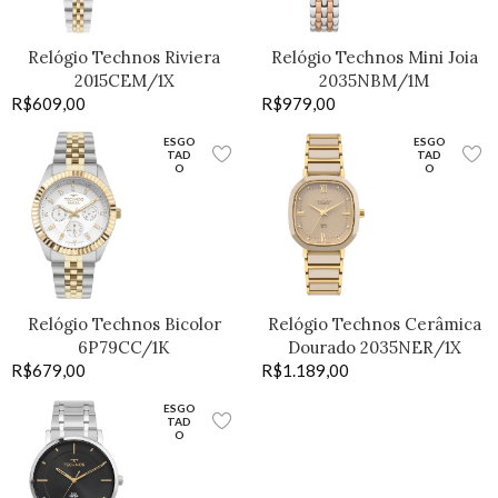
Relógio Technos Riviera
Relógio Technos Mini Joia
2015CEM/1X
2035NBM/1M
R$
609,00
R$
979,00
ESGO
ESGO
TAD
TAD
O
O
Relógio Technos Bicolor
Relógio Technos Cerâmica
6P79CC/1K
Dourado 2035NER/1X
R$
679,00
R$
1.189,00
ESGO
TAD
O