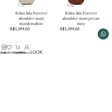
Bolsa Isla Forever
Bolsa Isla Forever
shoulder maxi
shoulder maxi pecan
marshmallow
ouro
R$
1.399,00
R$
1.399,00
SHOP THE LOOK
Lista de Desejos
Loja
Carrinho
Minha conta
Bolsa Isla Forever
Bolsa Isla Dayse
shoulder marshmallow
crossbody pinhão