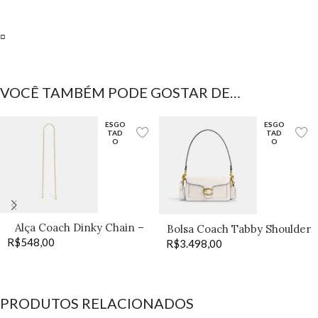
▫️
VOCÊ TAMBÉM PODE GOSTAR DE…
ESGO
ESGO
TAD
TAD
O
O
Alça Coach Dinky Chain –
Bolsa Coach Tabby Shoulder
R$
548,00
Old Brass
R$
3.498,00
20 off
PRODUTOS RELACIONADOS