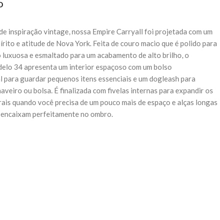
o
de inspiração vintage, nossa Empire Carryall foi projetada com um
írito e atitude de Nova York. Feita de couro macio que é polido para
luxuosa e esmaltado para um acabamento de alto brilho, o
elo 34 apresenta um interior espaçoso com um bolso
l para guardar pequenos itens essenciais e um dogleash para
aveiro ou bolsa. É finalizada com fivelas internas para expandir os
rais quando você precisa de um pouco mais de espaço e alças longas
e encaixam perfeitamente no ombro.