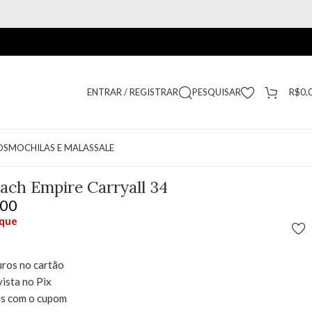
ENTRAR / REGISTRAR
PESQUISAR
R$
0,
OS
MOCHILAS E MALAS
SALE
ach Empire Carryall 34
,00
oque
uros no cartão
vista no Pix
is com o cupom