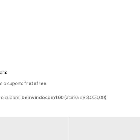
pom:
om o cupom:
fretefree
m o cupom:
bemvindocom100
(acima de 3.000,00)