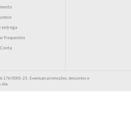
imento
somos
e entrega
s frequentes
 Conta
6.176/0001-23 . Eventuais promoções, descontos e
site.