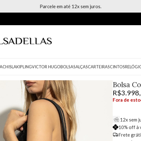
Parcele em até 12x sem juros.
ACH
ISLA
KIPLING
VICTOR HUGO
BOLSAS
ALÇAS
CARTEIRAS
CINTOS
RELÓGI
Bolsa Co
R$
3.998
Fora de est
12x sem j
10% off à 
Frete grát