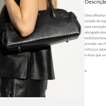
Descriçã
Uma silhueta 
estado de esp
uma sensação 
alongado mod
multifunciona
prender um ch
reforços late
e finas que s
▫️