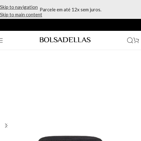
Skip to navigation
Parcele em até 12x sem juros.
Skip to main content
Início
/
Marcas
/
Kipling