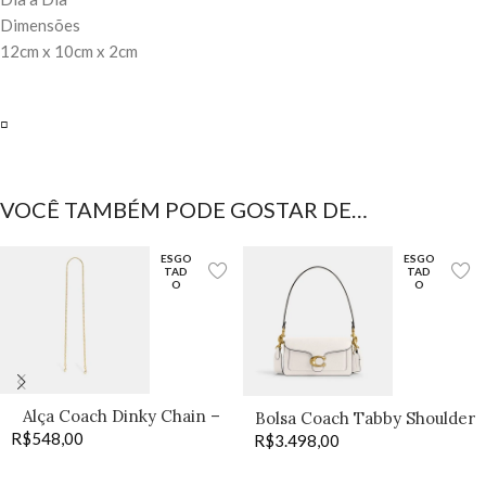
Dimensões
12cm x 10cm x 2cm
▫️
VOCÊ TAMBÉM PODE GOSTAR DE…
ESGO
ESGO
TAD
TAD
O
O
Alça Coach Dinky Chain –
Bolsa Coach Tabby Shoulder
R$
548,00
Old Brass
R$
3.498,00
20 off