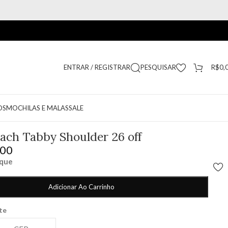
ENTRAR / REGISTRAR
PESQUISAR
R$
0,
OS
MOCHILAS E MALAS
SALE
ach Tabby Shoulder 26 off
,00
oque
Adicionar Ao Carrinho
ete