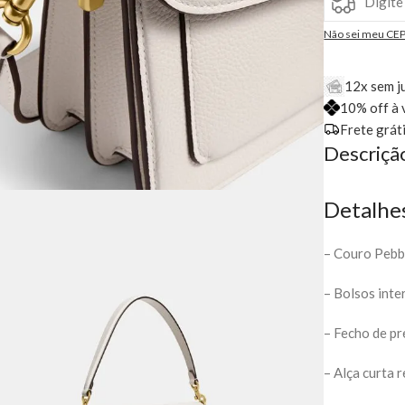
Não sei meu CE
12x sem j
10% off à 
Frete grát
Descriçã
Detalhe
– Couro Pebb
– Bolsos inte
– Fecho de pr
– Alça curta 