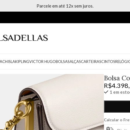
Parcele em até 12x sem juros.
ACH
ISLA
KIPLING
VICTOR HUGO
BOLSAS
ALÇAS
CARTEIRAS
CINTOS
RELÓGI
Bolsa Co
R$
4.398
1 em est
Calcular o Fr