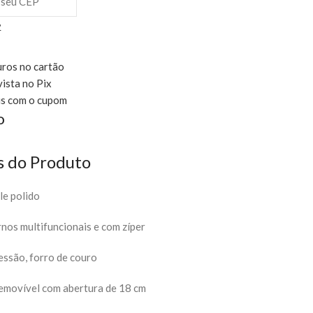
P
uros no cartão
vista no Pix
is com o cupom
o
s do Produto
le polido
rnos multifuncionais e com zíper
essão, forro de couro
removível com abertura de 18 cm