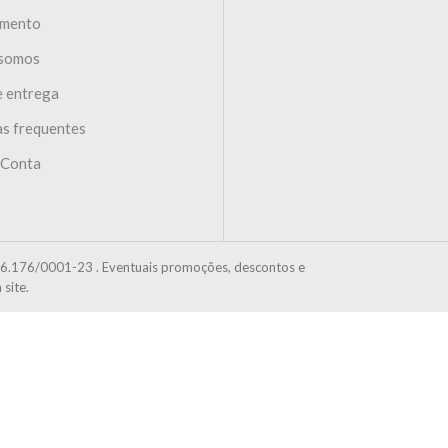
imento
somos
e entrega
s frequentes
 Conta
6.176/0001-23 . Eventuais promoções, descontos e
site.