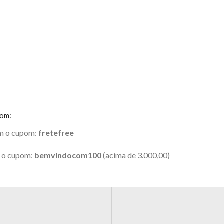
pom:
om o cupom:
fretefree
m o cupom:
bemvindocom100
(acima de 3.000,00)