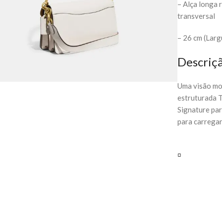
– Alça longa 
transversal
– 26 cm (Larg
Descriç
Uma visão mo
estruturada T
Signature par
para carregar
▫️