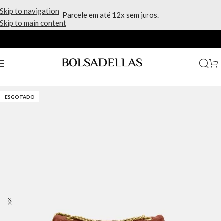
Skip to navigation
Parcele em até 12x sem juros.
Skip to main content
Início
/
Marcas
/
Coach
ESGOTADO