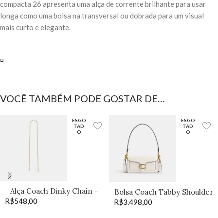
compacta 26 apresenta uma alça de corrente brilhante para usar
longa como uma bolsa na transversal ou dobrada para um visual
mais curto e elegante.
▫️
VOCÊ TAMBÉM PODE GOSTAR DE…
ESGO
ESGO
TAD
TAD
O
O
Alça Coach Dinky Chain –
Bolsa Coach Tabby Shoulder
R$
548,00
Old Brass
R$
3.498,00
20 off