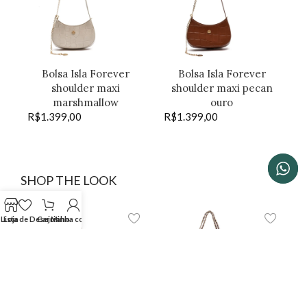
Bolsa Isla Forever
Bolsa Isla Forever
shoulder maxi
shoulder maxi pecan
marshmallow
ouro
R$
1.399,00
R$
1.399,00
SHOP THE LOOK
Lista de Desejos
Loja
Carrinho
Minha conta