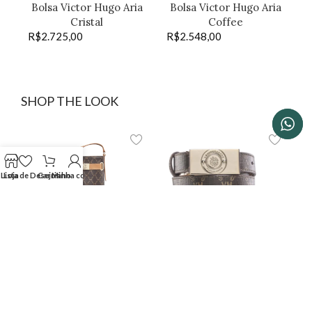
Bolsa Victor Hugo Aria
Bolsa Victor Hugo Aria
Cristal
Coffee
R$
2.725,00
R$
2.548,00
SHOP THE LOOK
Lista de Desejos
Loja
Carrinho
Minha conta
Bolsa Victor Hugo Alba
Cinto Victor Hugo
Belmont média coffee
Belmont 100
R$
2.778,00
R$
968,00