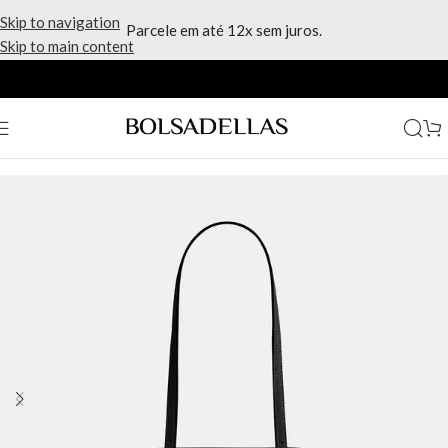
Skip to navigation
Parcele em até 12x sem juros.
Skip to main content
Início
/
Marcas
/
Coach