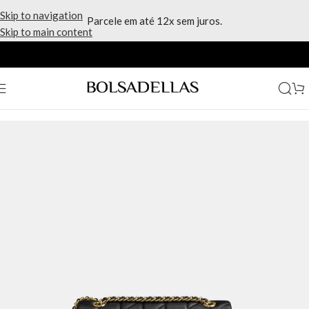
Skip to navigation
Parcele em até 12x sem juros.
Skip to main content
Início
/
Marcas
/
Coach