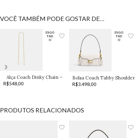
VOCÊ TAMBÉM PODE GOSTAR DE…
ESGO
ESGO
TAD
TAD
O
O
Alça Coach Dinky Chain –
Bolsa Coach Tabby Shoulder
R$
548,00
Old Brass
R$
3.498,00
20 off
PRODUTOS RELACIONADOS