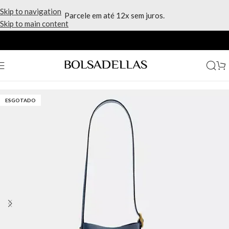
Skip to navigation
Parcele em até 12x sem juros.
Skip to main content
Início
/
Marcas
/
Coach
ESGOTADO