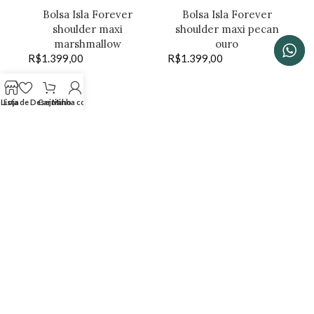
Bolsa Isla Forever
Bolsa Isla Forever
shoulder maxi
shoulder maxi pecan
marshmallow
ouro
R$
1.399,00
R$
1.399,00
Lista de Desejos
Loja
Carrinho
Minha conta
SHOP THE LOOK
Bolsa Isla Forever
Bolsa Dayse crossbody
shoulder marshmallow
em couro pinhão
R$
1.399,00
estonado
R$
1.799,00