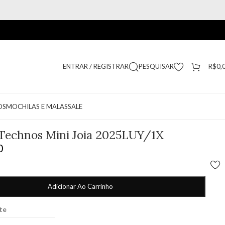
ENTRAR / REGISTRAR
PESQUISAR
R$
0,
OS
MOCHILAS E MALAS
SALE
 Technos Mini Joia 2025LUY/1X
0
Adicionar Ao Carrinho
ete