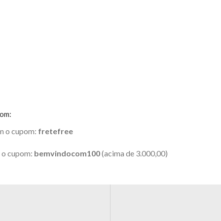
pom:
om o cupom:
fretefree
m o cupom:
bemvindocom100
(acima de 3.000,00)