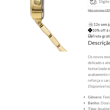
Não sei meu CE
12x sem j
10% off à 
Frete grát
Descriçã
Os novos mode
delicado e at
texturizada e
acabamento r
reforça o car
Disponível n
Gênero
: Fem
Banho
: Dou
Tipo
: Analóg