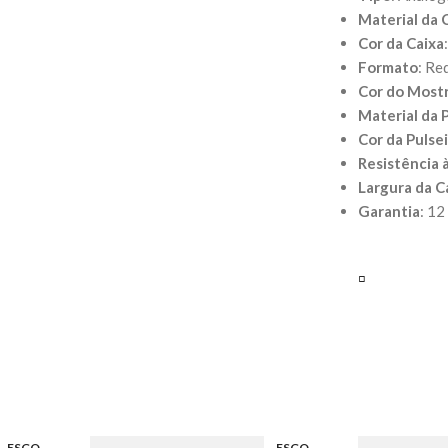
Material da 
Cor da Caixa
Formato
: R
Cor do Most
Material da 
Cor da Pulse
Resistência 
Largura da C
Garantia
: 12
▫️
ESGO
ESGO