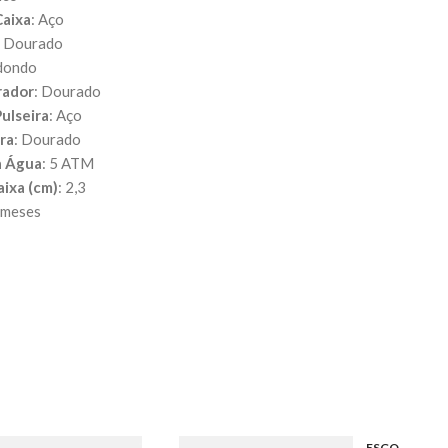
Caixa
: Aço
: Dourado
edondo
rador
: Dourado
Pulseira
: Aço
ira
: Dourado
à Água
: 5 ATM
aixa (cm)
: 2,3
 meses
ESGO