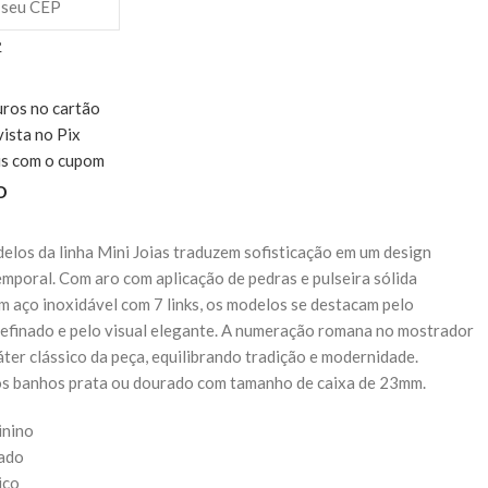
P
uros no cartão
vista no Pix
is com o cupom
o
los da linha Mini Joias traduzem sofisticação em um design
emporal. Com aro com aplicação de pedras e pulseira sólida
m aço inoxidável com 7 links, os modelos se destacam pelo
efinado e pelo visual elegante. A numeração romana no mostrador
áter clássico da peça, equilibrando tradição e modernidade.
os banhos prata ou dourado com tamanho de caixa de 23mm.
inino
rado
ico