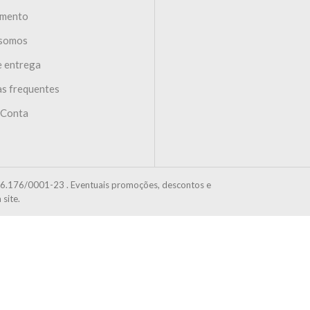
imento
somos
e entrega
s frequentes
 Conta
6.176/0001-23 . Eventuais promoções, descontos e
site.