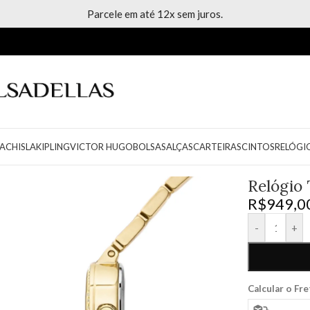
Parcele em até 12x sem juros.
ACH
ISLA
KIPLING
VICTOR HUGO
BOLSAS
ALÇAS
CARTEIRAS
CINTOS
RELÓGI
Relógio
R$
949,0
-
+
Calcular o Fr